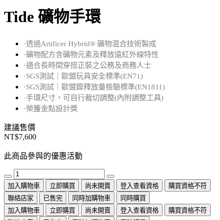
Tide 礦物手環
·透過Artificer Hybrid® 礦物混合技術製成
·礦物配方含礦物元素及釋放遠紅外線特性
·適合長時間穿搭正裝之公務及商務人士
·SGS測試｜歐盟玩具安全標準(EN71)
·SGS測試｜歐盟鎳釋放量檢驗標準(EN1811)
·手環尺寸，可自行裁切調整(內附調整工具)
·榮獲金點設計獎
建議售價
NT$7,600
此商品參與的優惠活動
加入購物車
立即購買
尚未開賣
登入查看資格
購買資格不符
聯絡店家
已售完
同時加購物車
同時購買
加入購物車
立即購買
尚未開賣
登入查看資格
購買資格不符