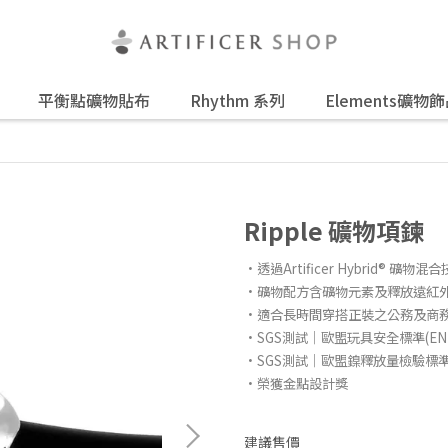
平衡點礦物貼布
Rhythm 系列
Elements礦物
Ripple 礦物項鍊
·透過Artificer Hybrid® 礦物
·礦物配方含礦物元素及釋放遠紅
·適合長時間穿搭正裝之公務及商
·SGS測試｜歐盟玩具安全標準(EN7
·SGS測試｜歐盟鎳釋放量檢驗標準(E
·榮獲金點設計獎
建議售價