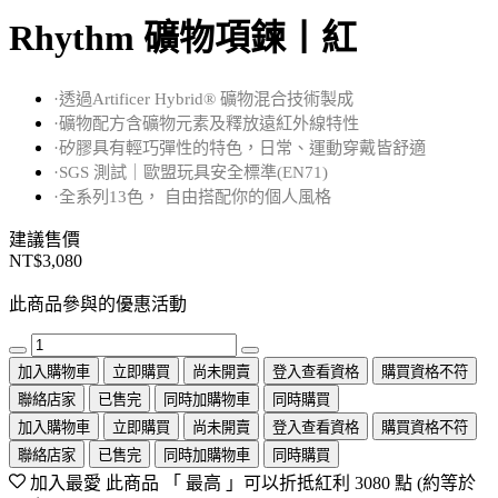
Rhythm 礦物項鍊丨紅
·透過Artificer Hybrid® 礦物混合技術製成
·礦物配方含礦物元素及釋放遠紅外線特性
·矽膠具有輕巧彈性的特色，日常、運動穿戴皆舒適
·SGS 測試｜歐盟玩具安全標準(EN71)
·全系列13色， 自由搭配你的個人風格
建議售價
NT$3,080
此商品參與的優惠活動
加入購物車
立即購買
尚未開賣
登入查看資格
購買資格不符
聯絡店家
已售完
同時加購物車
同時購買
加入購物車
立即購買
尚未開賣
登入查看資格
購買資格不符
聯絡店家
已售完
同時加購物車
同時購買
加入最愛
此商品 「 最高 」可以折抵紅利
3080
點 (約等於